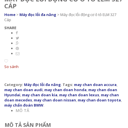
CÁP
Home
>
Máy đọc lỗi đa năng
> Máy đọc lỗi động cơ ô tô ELM 327
Cáp
SHARE
So sánh
Category:
Máy đọc lỗi đa năng
.
Tags:
may chan doan accura
,
may chan doan audi
,
may chan doan honda
,
may chan doan
Hyundai
,
may chan doan kia
,
may chan doan lexus
,
may chan
doan mecedes
,
may chan doan nissan
,
may chan doan toyota
,
máy chẩn đoán BMW
.
MÔ TẢ
MÔ TẢ SẢN PHẨM