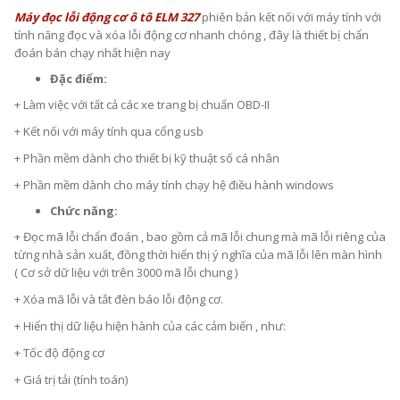
Máy đọc lỗi động cơ ô tô ELM 327
phiên bản kết nối với máy tính với
tính năng đọc và xóa lỗi động cơ nhanh chóng , đây là thiết bị chẩn
đoán bán chạy nhất hiện nay
Đặc điểm:
+ Làm việc với tất cả các xe trang bị chuẩn OBD-II
+ Kết nối với máy tính qua cổng usb
+ Phần mềm dành cho thiết bị kỹ thuật số cá nhân
+ Phần mềm dành cho máy tính chạy hệ điều hành windows
Chức năng:
+ Đọc mã lỗi chẩn đoán , bao gồm cả mã lỗi chung mà mã lỗi riêng của
từng nhà sản xuất, đồng thời hiển thị ý nghĩa của mã lỗi lên màn hình
( Cơ sở dữ liệu với trên 3000 mã lỗi chung )
+ Xóa mã lỗi và tắt đèn báo lỗi động cơ.
+ Hiển thị dữ liệu hiện hành của các cảm biến , như:
+ Tốc độ động cơ
+ Giá trị tải (tính toán)