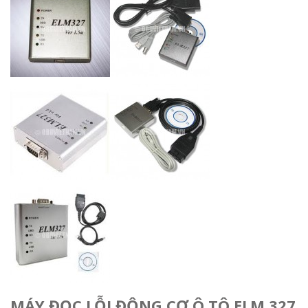
MÁY ĐỌC LỖI ĐỘNG CƠ Ô TÔ ELM 327